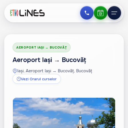
AEROPORT IAȘI → BUCOVĂȚ
Aeroport Iași → Bucovăț
Iași, Aeroport Iași → Bucovăț, Bucovăț
Vezi Orarul curselor