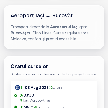
Aeroport Iași → Bucovăț
Transport direct de la
Aeroportul Iași
spre
Bucovăț
cu Etno Lines. Curse regulate spre
Moldova, confort și prețuri accesibile.
Orarul curselor
Suntem prezenți în fiecare zi, de luni până duminică
08 Aug 2026
1.7 Ore
03:30
Iași, Aeroport Iași
05:10