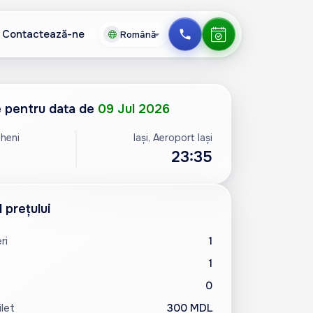
Contactează-ne
Română
English
EN
 pentru data de
09 Jul 2026
Русский
RU
heni
Iași, Aeroport Iași
Українська
UA
23:35
 prețului
ri
1
1
0
ilet
300 MDL