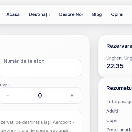
Acasă
Destinații
Despre Noi
Blog
Opinii
Rezervare
Ungheni, Ung
Număr de telefon
22:35
Copii
Rezumatul
−
+
Total pasage
Adulți
Copii
Prețul unui b