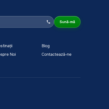
Sună-mă
stinații
Blog
spre Noi
Contactează-ne