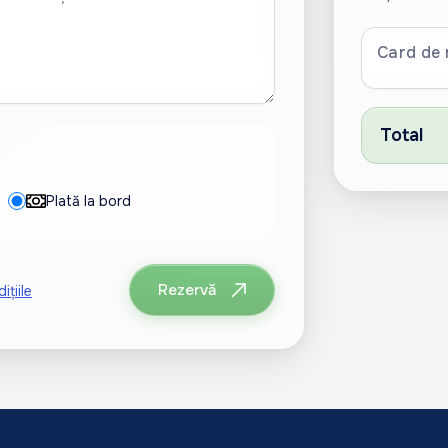
Card de 
Total
Plată la bord
Rezervă
ițiile